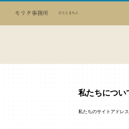
ひととまちと
モ
リ
タ
事
務
所
私たちについ
私たちのサイトアドレスは http